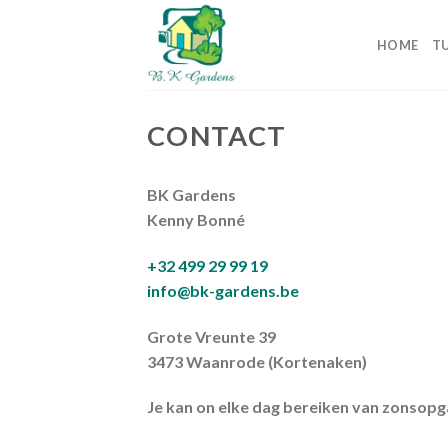
Skip
to
HOME
T
content
CONTACT
BK Gardens
Kenny Bonné
+32 499 29 99 19
info@bk-gardens.be
Grote Vreunte 39
3473 Waanrode (Kortenaken)
Je kan on elke dag bereiken van zonsop