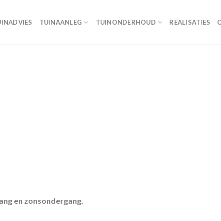
UINADVIES
TUINAANLEG
TUINONDERHOUD
REALISATIES
gang en zonsondergang.