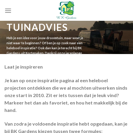
Skip
to
content
TUINADVIES
Heb je een idee voor jouw droomtuin, maar weet je
niet waar te beginnen? Of ben je op zoek naar een
heleboel inspiratie? Ook dan kan je terecht bij BK
Gardens uit Kortenaken. Dankzij onze jarenlange
expertise in het vak, nemen we je mee op reis naar je
perfect ingerichte tuin.
Laat je inspireren
Je kan op onze inspiratie pagina al een heleboel
projecten ontdekken die we al mochten uitwerken sinds
onze start in 2010. Zit er iets tussen dat je leuk vind?
Markeer het dan als favoriet, en hou het makkelijk bij de
hand.
Van zodra je voldoende inspiratie hebt opgedaan, kan je
bij BK Gardens kiezen tussen twee formules: