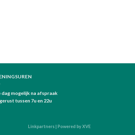
ENINGSUREN
e dag mogelijk na afspraak
 gerust tussen 7u en 22u
Linkpartners
| Powered by
XVE