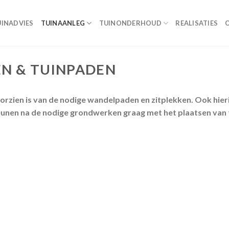
UINADVIES
TUINAANLEG
TUINONDERHOUD
REALISATIES
EN & TUINPADEN
voorzien is van de nodige wandelpaden en zitplekken. Ook hie
en na de nodige grondwerken graag met het plaatsen van t